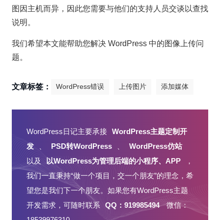
图因主机而异，因此您需要与他们的支持人员交谈以查找
说明。
我们希望本文能帮助您解决 WordPress 中的图像上传问
题。
文章标签：
WordPress错误
上传图片
添加媒体
WordPress日记主要承接
WordPress主题定制开
发
、
PSD转WordPress
、
WordPress仿站
以及
以WordPress为管理后端的小程序、APP
，
我们一直秉持“做一个项目，交一个朋友”的理念，希
望您是我们下一个朋友。如果您有WordPress主题
开发需求，可随时联系
QQ：919985494
微信：
18539976310