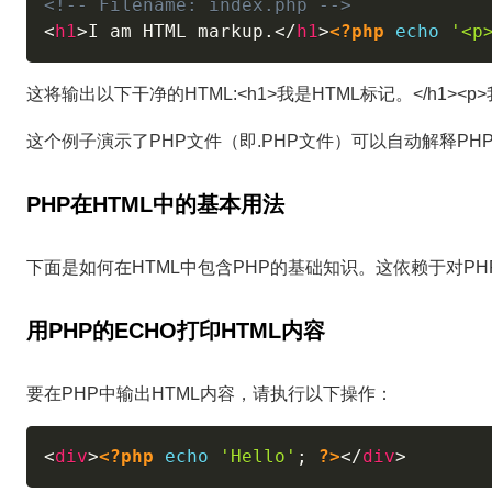
<!-- Filename: index.php -->
<
h1
>
I am HTML markup.
</
h1
>
<?php
echo
'<p
这将输出以下干净的HTML:<h1>我是HTML标记。</h1><p>我
这个例子演示了PHP文件（即.PHP文件）可以自动解释PH
PHP在HTML中的基本用法
下面是如何在HTML中包含PHP的基础知识。这依赖于对P
用PHP的ECHO打印HTML内容
要在PHP中输出HTML内容，请执行以下操作：
<
div
>
<?php
echo
'Hello'
;
?>
</
div
>