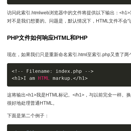
访问此索引.htmlweb浏览器中的文件将提供以下输出：<h1>我是HTM
对不是我们想要的。问题是，默认情况下，HTML文件不会“说
PHP文件如何响应HTML和PHP
现在，如果我们只是重新命名索引.html至索引.php又查了
<
!
--
 Filename
:
 index
.
php 
--
>
<
h1
>
I am 
HTML
 markup
.
<
/
h1
>
这将输出<h1>我是HTML标记。</h1>，与以前完全一样
很好地处理普通HTML。
下面是第二个例子：