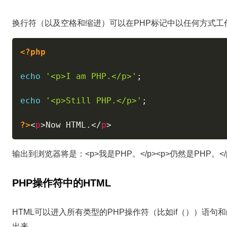
换行符（以及空格和缩进）可以在PHP标记中以任何方式工
<?php
echo
'<p>I am PHP.</p>'
;
echo
'<p>Still PHP.</p>'
;
?>
<
p
>
Now HTML.
</
p
>
输出到浏览器将是：<p>我是PHP。</p><p>仍然是PHP。</p
PHP操作符中的HTML
HTML可以进入所有类型的PHP操作符（比如if（））语句
出来。