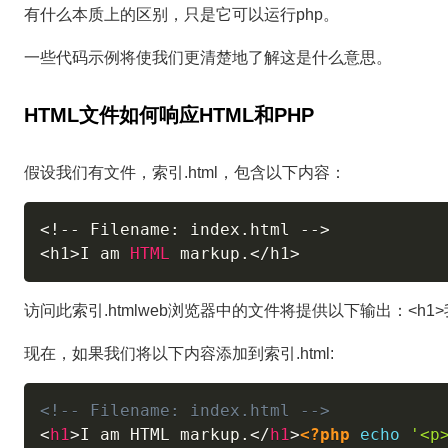
有什么本质上的区别，只是它可以运行php。
一些代码示例将使我们更清楚地了解这是什么意思。
HTML文件如何响应HTML和PHP
假设我们有文件，索引.html，包含以下内容：
<
!
--
 Filename
:
 index
.
html 
--
>
<
h1
>
I am 
HTML
 markup
.
<
/
h1
>
访问此索引.htmlweb浏览器中的文件将提供以下输出：<h1>我
现在，如果我们将以下内容添加到索引.html:
<!-- Filename: index.html -->
<
h1
>
I am HTML markup.
</
h1
>
<?php
echo
'<p