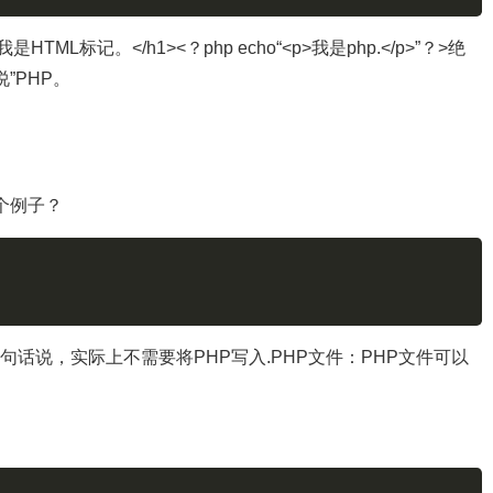
L标记。</h1><？php echo“<p>我是php.</p>”？>绝
”PHP。
两个例子？
。换句话说，实际上不需要将PHP写入.PHP文件：PHP文件可以