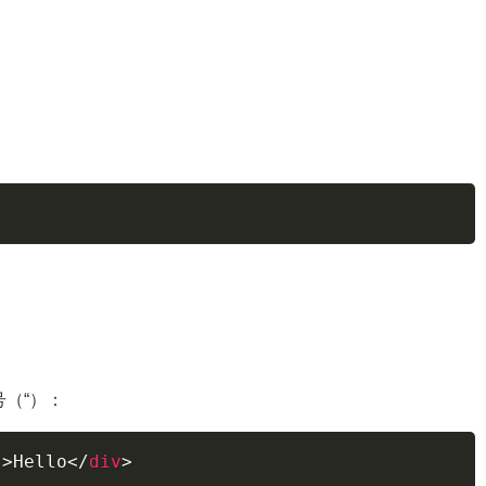
号（“）：
"
>
Hello
</
div
>