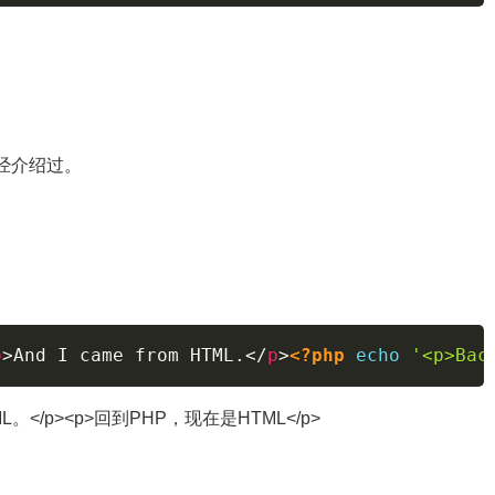
经介绍过。
p
>
And I came from HTML.
</
p
>
<?php
echo
'<p>Bac
</p><p>回到PHP，现在是HTML</p>