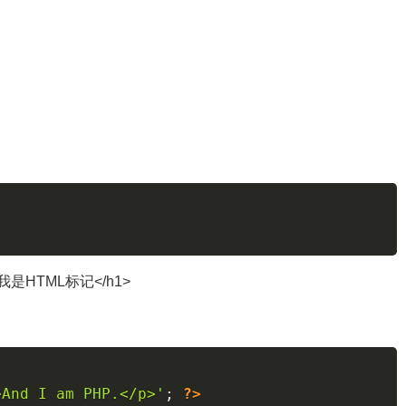
是HTML标记</h1>
>And I am PHP.</p>'
;
?>