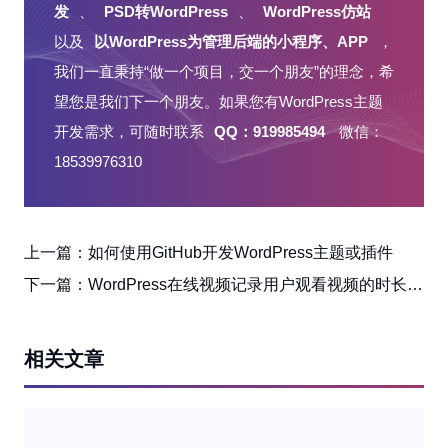
据
发
、
PSD转WordPress
、
WordPress仿站
表
以及
以WordPress为管理后端的小程序、APP
，
我们一直秉持“做一个项目，交一个朋友”的理念，希
望您是我们下一个朋友。如果您有WordPress主题
开发需求，可随时联系
QQ：919985494
微信：
18539976310
上一篇：
如何使用GitHub开发WordPress主题或插件
下一篇：
WordPress在线视频记录用户观看视频的时长的思路
相关文章