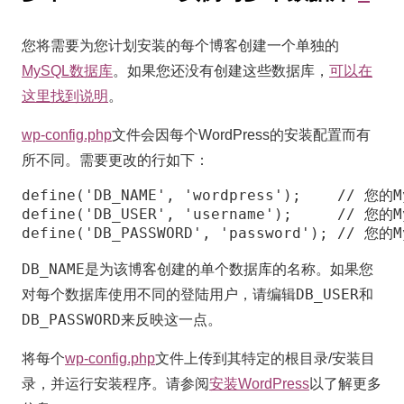
个
Wo
您将需要为您计划安装的每个博客创建一个单独的
实
MySQL数据库
。如果您还没有创建这些数据库，
可以在
这里找到说明
。
例
与
wp-config.php
文件会因每个WordPress的安装配置而有
多
所不同。需要更改的行如下：
个
define('DB_NAME', 'wordpress');    // 您
define('DB_USER', 'username');     // 您
数
define('DB_PASSWORD', 'password'); // 
据
DB_NAME
是为该博客创建的单个数据库的名称。如果您
库
DB_USER
对每个数据库使用不同的登陆用户，请编辑
和
DB_PASSWORD
来反映这一点。
将每个
wp-config.php
文件上传到其特定的根目录/安装目
录，并运行安装程序。请参阅
安装WordPress
以了解更多