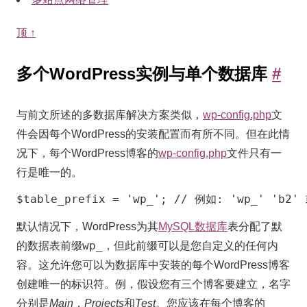
顶 ↑
多
多个WordPress实例与单个数据库
#
个
Wo
与前文所述的多数据库解决方案类似，
wp-config.php
文
实
件会因每个WordPress的安装配置而有所不同。但在此情
况下，每个WordPress博客的
wp-config.php
文件只有一
例
行是唯一的。
与
$table_prefix = 'wp_'; // 例如: 'wp_' 'b2'
单
个
默认情况下，WordPress为其
MySQL数据库
表分配了默
数
wp_
的数据表前缀
，但此前缀可以是您自定义的任何内
据
容。这允许您可以为数据库中安装的每个WordPress博客
创建唯一的标识符。例，假设您有三个博客要建立，名字
库
分别是
Main
，
Projects
和
Test
。您应该在每个博客的