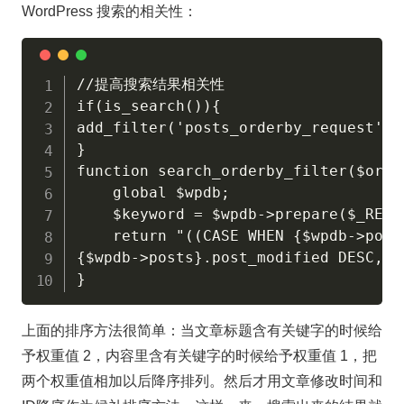
WordPress 搜索的相关性：
//提高搜索结果相关性

if(is_search()){

add_filter('posts_orderby_request', 
}

function search_orderby_filter($order
	global $wpdb;

	$keyword = $wpdb->prepare($_REQUEST['s']);

	return "((CASE WHEN {$wpdb->posts}.post_title LIKE '%{$keyword}%' THEN 2 ELSE 0 END) + (CASE WHEN {$wpdb->posts}.post_content LIKE '%{$keyword}%' THEN 1 ELSE 0 END)) DESC,

{$wpdb->posts}.post_modified DESC, {
}
上面的排序方法很简单：当文章标题含有关键字的时候给
予权重值 2，内容里含有关键字的时候给予权重值 1，把
两个权重值相加以后降序排列。然后才用文章修改时间和