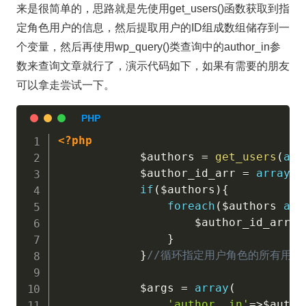
来是很简单的，思路就是先使用get_users()函数获取到指
定角色用户的信息，然后提取用户的ID组成数组储存到一
个变量，然后再使用wp_query()类查询中的author_in参
数来查询文章就行了，演示代码如下，如果有需要的朋友
可以拿走尝试一下。
<?php
$authors
=
get_users
(
arr
$author_id_arr
=
array
(
)
if
(
$authors
)
{
foreach
(
$authors
as
$author_id_arr
[
]
}
}
//循环指定用户角色的所有用户的
$args
=
array
(
'author__in'
=
>
$autho