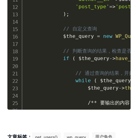
'post_type'
=
>
'post'
,
)
;
// 自定义查询
$the_query
=
new
WP_Quer
// 判断查询的结果，检查是否有
if
(
$the_query
-
>
have_po
// 通过查询的结果，开始
while
(
$the_query
-
>
$the_query
-
>
the_
/
*
*
 要输出的内容，
                endwhile;

            endif;

文章标签：
用户角色
get_users()
wp_query