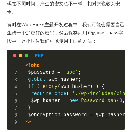
码在不同时间，产生的密文也不一样，相对来说较为安
全。
有时在WordPress主题开发过程中，我们可能会需要自己
生成一个加密好的密码，然后保存到用户的user_pass字
段中，这个时候我们可以使用下面的方法：
<?php
$password
=
'abc'
;
global
$wp_hasher
;
if
(
empty
(
$wp_hasher
)
)
{
require_once
(
'./wp-includes/class
$wp_hasher
=
new
PasswordHash
(
8
,
T
}
$encryption_password
=
$wp_hasher
-
>
?>