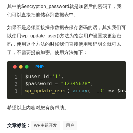
其中的$encryption_password就是加密后的密码了，我
们可以直接把他储存到数据表中。
如果不是必须直接操作数据去保存密码的话，其实我们可
以使用wp_update_user()方法为指定用户设置或更新密
码，使用这个方法的时候我们直接使用密码明文就可以
了，不需要提前加密。使用方法如下：
$user_id
=
'1'
;
$password
=
"12345678"
;
wp_update_user
(
array
(
'ID'
=
>
$user
希望以上内容对您有所帮助。
文章标签：
WP主题开发
用户