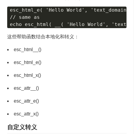
esc_html_e( 'Hello World', 'text_domain' )
// same as

这些帮助函数结合本地化和转义：
esc_html__()
esc_html_e()
esc_html_x()
esc_attr__()
esc_attr_e()
esc_attr_x()
自定义转义