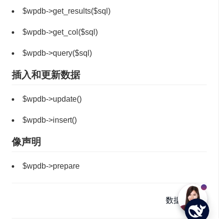
$wpdb->get_results($sql)
$wpdb->get_col($sql)
$wpdb->query($sql)
插入和更新数据
$wpdb->update()
$wpdb->insert()
像声明
$wpdb->prepare
文
数据验证 →
档