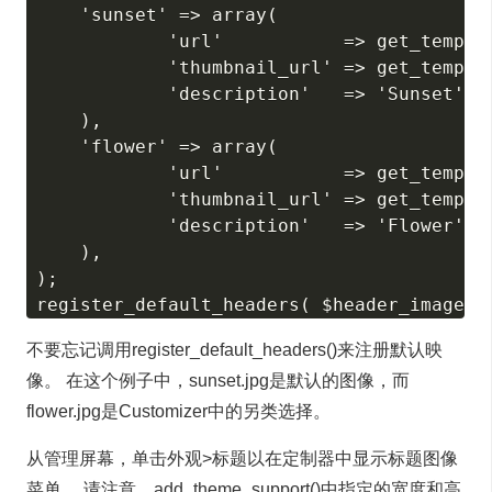
    'sunset' => array(

            'url'           => get_templat
            'thumbnail_url' => get_templa
            'description'   => 'Sunset',

    ),

    'flower' => array(

            'url'           => get_templat
            'thumbnail_url' => get_templa
            'description'   => 'Flower',

    ),  

);

不要忘记调用register_default_headers()来注册默认映
像。 在这个例子中，sunset.jpg是默认的图像，而
flower.jpg是Customizer中的另类选择。
从管理屏幕，单击外观>标题以在定制器中显示标题图像
菜单。 请注意，add_theme_support()中指定的宽度和高