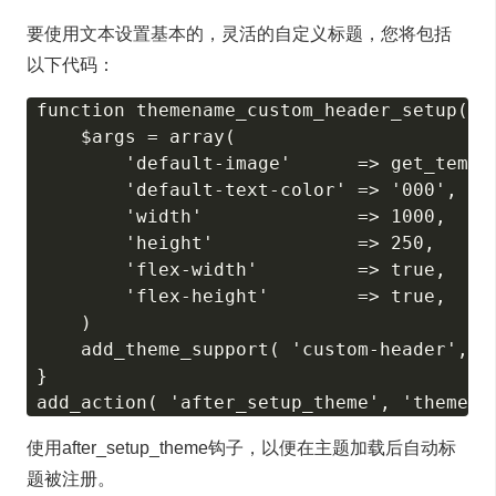
要使用文本设置基本的，灵活的自定义标题，您将包括
以下代码：
function themename_custom_header_setup() {
    $args = array(

        'default-image'      => get_templa
        'default-text-color' => '000',

        'width'              => 1000,

        'height'             => 250,

        'flex-width'         => true,

        'flex-height'        => true,

    )

    add_theme_support( 'custom-header', $a
}

使用after_setup_theme钩子，以便在主题加载后自动标
题被注册。