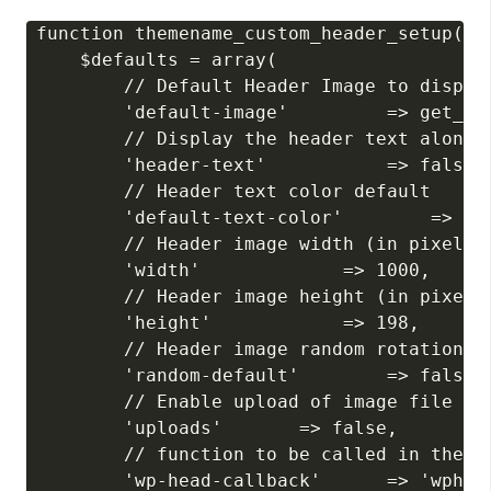
function themename_custom_header_setup() {
    $defaults = array(

        // Default Header Image to display
        'default-image'         => get_te
        // Display the header text along w
        'header-text'           => false,

        // Header text color default

        'default-text-color'        => '00
        // Header image width (in pixels)

        'width'             => 1000,

        // Header image height (in pixels)
        'height'            => 198,

        // Header image random rotation de
        'random-default'        => false,

        // Enable upload of image file in 
        'uploads'       => false,

        // function to be called in theme 
        'wp-head-callback'      => 'wphead